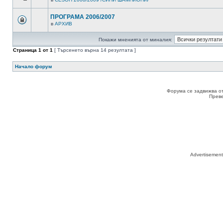
ПРОГРАМА 2006/2007
в
АРХИВ
Покажи мненията от миналия:
Страница
1
от
1
[ Търсенето върна 14 резултата ]
Начало форум
Форума се задвижва о
Прев
Advertisemen