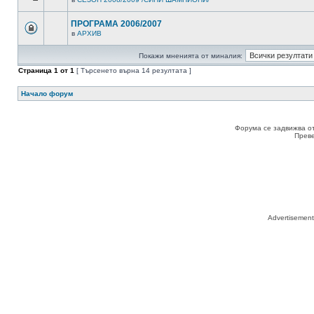
ПРОГРАМА 2006/2007
в
АРХИВ
Покажи мненията от миналия:
Страница
1
от
1
[ Търсенето върна 14 резултата ]
Начало форум
Форума се задвижва о
Прев
Advertisemen