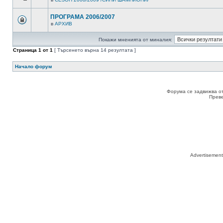
ПРОГРАМА 2006/2007
в
АРХИВ
Покажи мненията от миналия:
Страница
1
от
1
[ Търсенето върна 14 резултата ]
Начало форум
Форума се задвижва о
Прев
Advertisemen