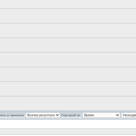
ята от миналия:
Сортирай по: