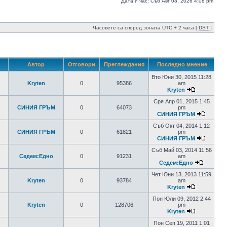
Дата и час: Съб Авг 08, 2026 4:08 pm
Часовете са според зоната UTC + 2 часа [
DST
]
Автор
Отговори
Преглеждания
Последно мнение
Вто Юни 30, 2015 11:28
Kryten
0
95386
am
Kryten
Сря Апр 01, 2015 1:45
СИНИЯ ГРЪМ
0
64073
pm
СИНИЯ ГРЪМ
Съб Окт 04, 2014 1:12
СИНИЯ ГРЪМ
0
61821
pm
СИНИЯ ГРЪМ
Съб Май 03, 2014 11:56
Седем:Едно
0
91231
am
Седем:Едно
Чет Юни 13, 2013 11:59
Kryten
0
93784
am
Kryten
Пон Юли 09, 2012 2:44
Kryten
0
128706
pm
Kryten
Пон Сеп 19, 2011 1:01