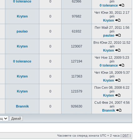
0 tolerance
0
62366
pm
0 tolerance
Чет Юни 30, 2011 2:17
Kryten
0
97682
pm
Kryten
Пет Май 27, 2011 1:56
paulao
0
61932
pm
paulao
Вто Юни 22, 2010 11:52
Kryten
0
123007
am
Kryten
Чет Ное 12, 2009 5:23
0 tolerance
0
127194
pm
0 tolerance
Чет Юни 18, 2009 5:37
Kryten
0
117363
pm
Kryten
Пон Сеп 08, 2008 6:22
Kryten
0
121579
pm
Kryten
Съб Фев 24, 2007 4:56
Brannik
0
926630
am
Brannik
Часовете са според зоната UTC + 2 часа [
DST
]