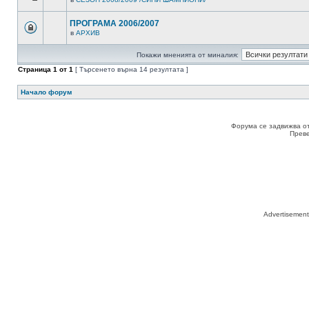
ПРОГРАМА 2006/2007
в
АРХИВ
Покажи мненията от миналия:
Страница
1
от
1
[ Търсенето върна 14 резултата ]
Начало форум
Форума се задвижва о
Прев
Advertisemen