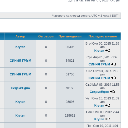
Дата и час: Пет Авг 07, 2026 7:46 pm
Часовете са според зоната UTC + 2 часа [
DST
]
Автор
Отговори
Преглеждания
Последно мнение
Вто Юни 30, 2015 11:28
Kryten
0
95303
am
Kryten
Сря Апр 01, 2015 1:45
СИНИЯ ГРЪМ
0
64021
pm
СИНИЯ ГРЪМ
Съб Окт 04, 2014 1:12
СИНИЯ ГРЪМ
0
61755
pm
СИНИЯ ГРЪМ
Съб Май 03, 2014 11:56
Седем:Едно
0
91150
am
Седем:Едно
Чет Юни 13, 2013 11:59
Kryten
0
93698
am
Kryten
Пон Юли 09, 2012 2:44
Kryten
0
128621
pm
Kryten
Пон Сеп 19, 2011 1:01