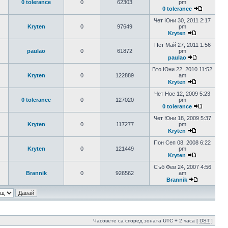
0 tolerance
0
62303
pm
0 tolerance
Чет Юни 30, 2011 2:17
Kryten
0
97649
pm
Kryten
Пет Май 27, 2011 1:56
paulao
0
61872
pm
paulao
Вто Юни 22, 2010 11:52
Kryten
0
122889
am
Kryten
Чет Ное 12, 2009 5:23
0 tolerance
0
127020
pm
0 tolerance
Чет Юни 18, 2009 5:37
Kryten
0
117277
pm
Kryten
Пон Сеп 08, 2008 6:22
Kryten
0
121449
pm
Kryten
Съб Фев 24, 2007 4:56
Brannik
0
926562
am
Brannik
Часовете са според зоната UTC + 2 часа [
DST
]