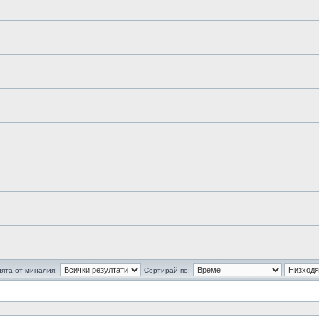
ята от миналия:
Сортирай по: