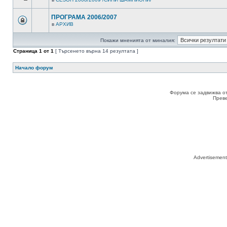
ПРОГРАМА 2006/2007
в
АРХИВ
Покажи мненията от миналия:
Страница
1
от
1
[ Търсенето върна 14 резултата ]
Начало форум
Форума се задвижва о
Прев
Advertisemen