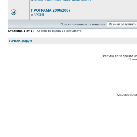
ПРОГРАМА 2006/2007
в
АРХИВ
Покажи мненията от миналия:
Страница
1
от
1
[ Търсенето върна 14 резултата ]
Начало форум
Форума се задвижва о
Прев
Advertisemen