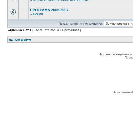
ПРОГРАМА 2006/2007
в
АРХИВ
Покажи мненията от миналия:
Страница
1
от
1
[ Търсенето върна 14 резултата ]
Начало форум
Форума се задвижва о
Прев
Advertisemen