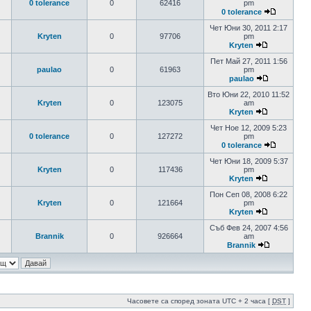
0 tolerance
0
62416
pm
0 tolerance
Чет Юни 30, 2011 2:17
Kryten
0
97706
pm
Kryten
Пет Май 27, 2011 1:56
paulao
0
61963
pm
paulao
Вто Юни 22, 2010 11:52
Kryten
0
123075
am
Kryten
Чет Ное 12, 2009 5:23
0 tolerance
0
127272
pm
0 tolerance
Чет Юни 18, 2009 5:37
Kryten
0
117436
pm
Kryten
Пон Сеп 08, 2008 6:22
Kryten
0
121664
pm
Kryten
Съб Фев 24, 2007 4:56
Brannik
0
926664
am
Brannik
Часовете са според зоната UTC + 2 часа [
DST
]