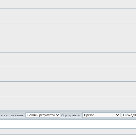
ята от миналия:
Сортирай по: