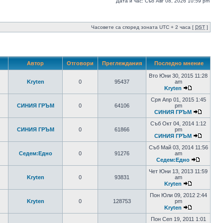
Дата и час: Съб Авг 08, 2026 10:59 pm
Часовете са според зоната UTC + 2 часа [
DST
]
Автор
Отговори
Преглеждания
Последно мнение
Вто Юни 30, 2015 11:28
Kryten
0
95437
am
Kryten
Сря Апр 01, 2015 1:45
СИНИЯ ГРЪМ
0
64106
pm
СИНИЯ ГРЪМ
Съб Окт 04, 2014 1:12
СИНИЯ ГРЪМ
0
61866
pm
СИНИЯ ГРЪМ
Съб Май 03, 2014 11:56
Седем:Едно
0
91276
am
Седем:Едно
Чет Юни 13, 2013 11:59
Kryten
0
93831
am
Kryten
Пон Юли 09, 2012 2:44
Kryten
0
128753
pm
Kryten
Пон Сеп 19, 2011 1:01