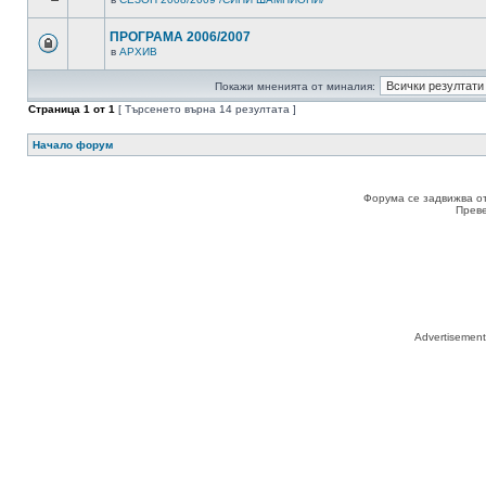
ПРОГРАМА 2006/2007
в
АРХИВ
Покажи мненията от миналия:
Страница
1
от
1
[ Търсенето върна 14 резултата ]
Начало форум
Форума се задвижва о
Прев
Advertisemen