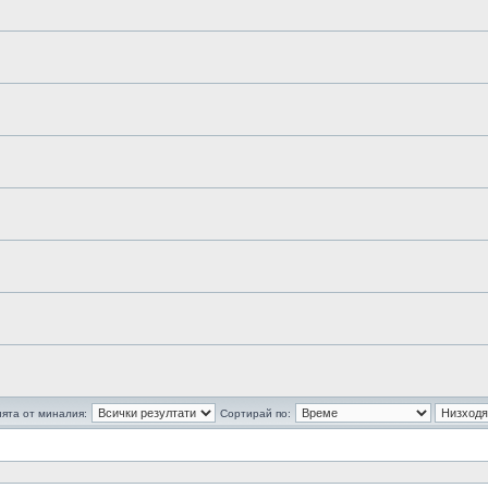
ята от миналия:
Сортирай по: