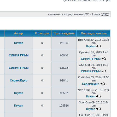
Дата и час: Чет Авг 06, 2026 1:55 pm
Часовете са според зоната UTC + 2 часа [
DST
]
Автор
Отговори
Преглеждания
Последно мнение
Вто Юни 30, 2015 11:28
Kryten
0
95195
am
Kryten
Сря Апр 01, 2015 1:45
СИНИЯ ГРЪМ
0
63940
pm
СИНИЯ ГРЪМ
Съб Окт 04, 2014 1:12
СИНИЯ ГРЪМ
0
61673
pm
СИНИЯ ГРЪМ
Съб Май 03, 2014 11:56
Седем:Едно
0
91041
am
Седем:Едно
Чет Юни 13, 2013 11:59
Kryten
0
93582
am
Kryten
Пон Юли 09, 2012 2:44
Kryten
0
128516
pm
Kryten
Пон Сеп 19, 2011 1:01