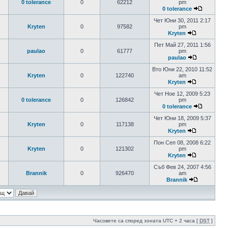
0 tolerance
0
62212
pm
0 tolerance
Чет Юни 30, 2011 2:17
Kryten
0
97582
pm
Kryten
Пет Май 27, 2011 1:56
paulao
0
61777
pm
paulao
Вто Юни 22, 2010 11:52
Kryten
0
122740
am
Kryten
Чет Ное 12, 2009 5:23
0 tolerance
0
126842
pm
0 tolerance
Чет Юни 18, 2009 5:37
Kryten
0
117138
pm
Kryten
Пон Сеп 08, 2008 6:22
Kryten
0
121302
pm
Kryten
Съб Фев 24, 2007 4:56
Brannik
0
926470
am
Brannik
Часовете са според зоната UTC + 2 часа [
DST
]