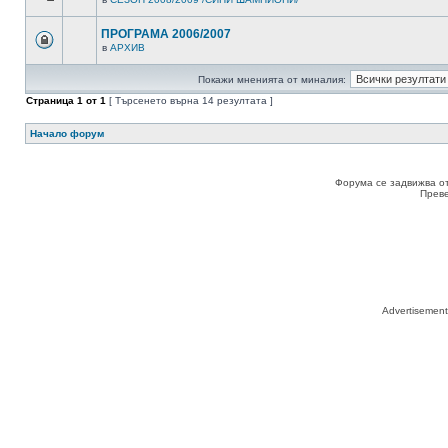
ПРОГРАМА 2006/2007
в
АРХИВ
Покажи мненията от миналия:
Страница
1
от
1
[ Търсенето върна 14 резултата ]
Начало форум
Форума се задвижва о
Прев
Advertisemen