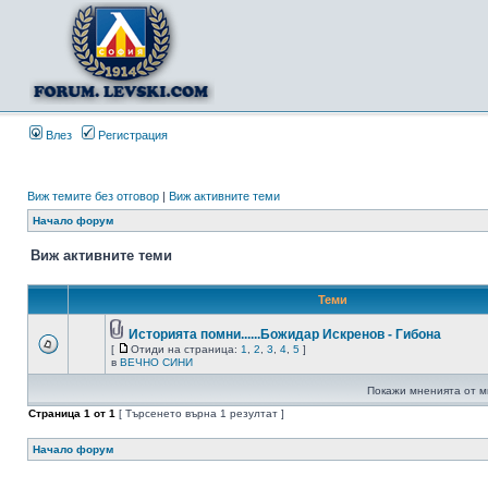
Влез
Регистрация
Виж темите без отговор
|
Виж активните теми
Начало форум
Виж активните теми
Теми
Историята помни......Божидар Искренов - Гибона
[
Отиди на страница:
1
,
2
,
3
,
4
,
5
]
в
ВЕЧНО СИНИ
Покажи мненията от м
Страница
1
от
1
[ Търсенето върна 1 резултат ]
Начало форум