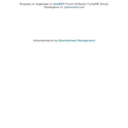
Форума се задвижва от
phpBB
® Forum Software © phpBB Group
Преведено от
yarnaudov.com
Advertisements by
Advertisement Management