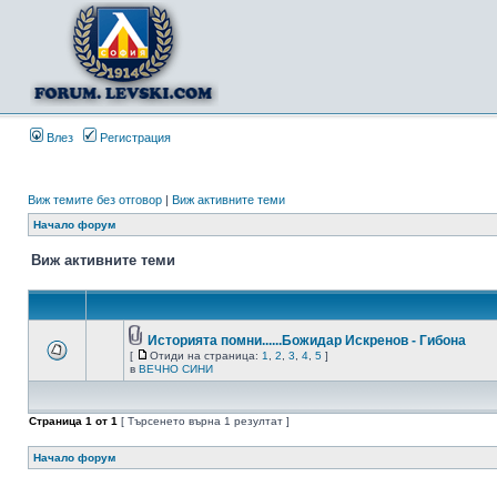
Влез
Регистрация
Виж темите без отговор
|
Виж активните теми
Начало форум
Виж активните теми
Историята помни......Божидар Искренов - Гибона
[
Отиди на страница:
1
,
2
,
3
,
4
,
5
]
в
ВЕЧНО СИНИ
Страница
1
от
1
[ Търсенето върна 1 резултат ]
Начало форум