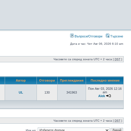
Въпроси/Отговори
Търсене
Дата и час: Чет Авг 06, 2026 6:10 am
Часовете са според зоната UTC + 2 часа [
DST
]
Автор
Отговори
Преглеждания
Последно мнение
Пон Авг 03, 2026 12:16
am
UL
130
341963
Alek
Часовете са според зоната UTC + 2 часа [
DST
]
Иди на: