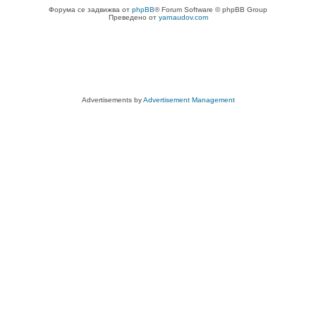
Форума се задвижва от
phpBB
® Forum Software © phpBB Group
Преведено от
yarnaudov.com
Advertisements by
Advertisement Management