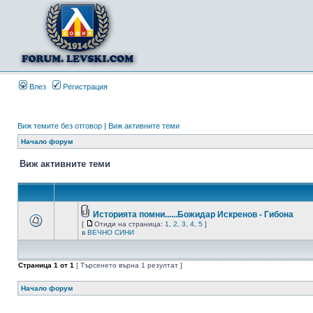
Влез
Регистрация
Виж темите без отговор
|
Виж активните теми
Начало форум
Виж активните теми
Историята помни......Божидар Искренов - Гибона
[
Отиди на страница:
1
,
2
,
3
,
4
,
5
]
в
ВЕЧНО СИНИ
Страница
1
от
1
[ Търсенето върна 1 резултат ]
Начало форум