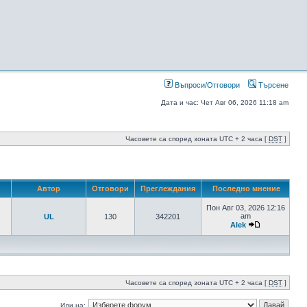
Въпроси/Отговори
Търсене
Дата и час: Чет Авг 06, 2026 11:18 am
Часовете са според зоната UTC + 2 часа [
DST
]
Автор
Отговори
Преглеждания
Последно мнение
Пон Авг 03, 2026 12:16
am
UL
130
342201
Alek
Часовете са според зоната UTC + 2 часа [
DST
]
Иди на: