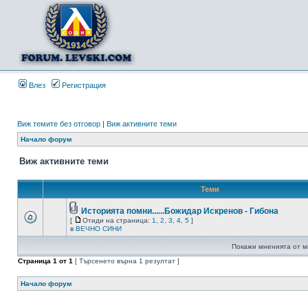
Влез
Регистрация
Виж темите без отговор
|
Виж активните теми
Начало форум
Виж активните теми
Теми
Историята помни......Божидар Искренов - Гибона
[
Отиди на страница:
1
,
2
,
3
,
4
,
5
]
в
ВЕЧНО СИНИ
Покажи мненията от м
Страница
1
от
1
[ Търсенето върна 1 резултат ]
Начало форум