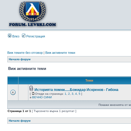
Влез
Регистрация
Виж темите без отговор
|
Виж активните теми
Начало форум
Виж активните теми
Теми
Историята помни......Божидар Искренов - Гибона
[
Отиди на страница:
1
,
2
,
3
,
4
,
5
]
в
ВЕЧНО СИНИ
Покажи мненията от м
Страница
1
от
1
[ Търсенето върна 1 резултат ]
Начало форум