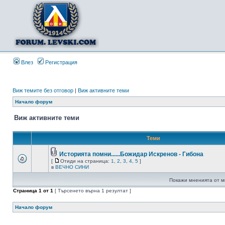
Влез
Регистрация
Виж темите без отговор
|
Виж активните теми
Начало форум
Виж активните теми
Теми
Историята помни......Божидар Искренов - Гибона
[
Отиди на страница:
1
,
2
,
3
,
4
,
5
]
в
ВЕЧНО СИНИ
Покажи мненията от м
Страница
1
от
1
[ Търсенето върна 1 резултат ]
Начало форум