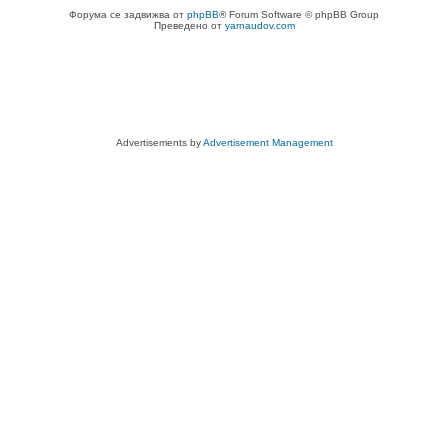
Форума се задвижва от
phpBB
® Forum Software © phpBB Group
Преведено от
yarnaudov.com
Advertisements by
Advertisement Management