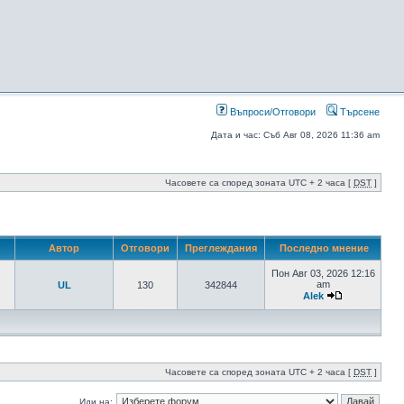
Въпроси/Отговори
Търсене
Дата и час: Съб Авг 08, 2026 11:36 am
Часовете са според зоната UTC + 2 часа [
DST
]
Автор
Отговори
Преглеждания
Последно мнение
Пон Авг 03, 2026 12:16
am
UL
130
342844
Alek
Часовете са според зоната UTC + 2 часа [
DST
]
Иди на: