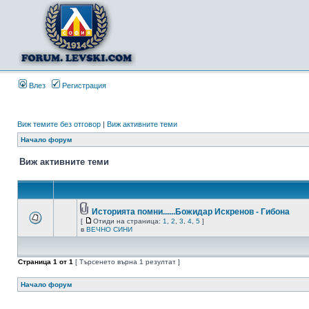
Влез
Регистрация
Виж темите без отговор
|
Виж активните теми
Начало форум
Виж активните теми
Историята помни......Божидар Искренов - Гибона
[
Отиди на страница:
1
,
2
,
3
,
4
,
5
]
в
ВЕЧНО СИНИ
Страница
1
от
1
[ Търсенето върна 1 резултат ]
Начало форум