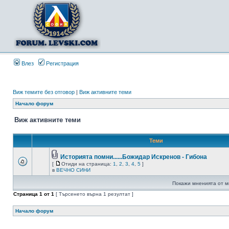
Влез
Регистрация
Виж темите без отговор
|
Виж активните теми
Начало форум
Виж активните теми
Теми
Историята помни......Божидар Искренов - Гибона
[
Отиди на страница:
1
,
2
,
3
,
4
,
5
]
в
ВЕЧНО СИНИ
Покажи мненията от м
Страница
1
от
1
[ Търсенето върна 1 резултат ]
Начало форум