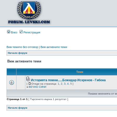
Влез
Регистрация
Виж темите без отговор
|
Виж активните теми
Начало форум
Виж активните теми
Теми
Историята помни......Божидар Искренов - Гибона
[
Отиди на страница:
1
,
2
,
3
,
4
,
5
]
в
ВЕЧНО СИНИ
Покажи мненията от м
Страница
1
от
1
[ Търсенето върна 1 резултат ]
Начало форум