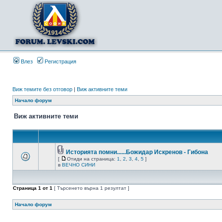
Влез
Регистрация
Виж темите без отговор
|
Виж активните теми
Начало форум
Виж активните теми
Историята помни......Божидар Искренов - Гибона
[
Отиди на страница:
1
,
2
,
3
,
4
,
5
]
в
ВЕЧНО СИНИ
Страница
1
от
1
[ Търсенето върна 1 резултат ]
Начало форум