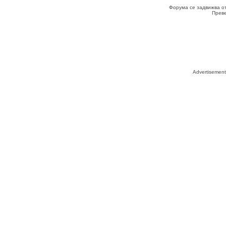
Форума се задвижва о
Прев
Advertisemen