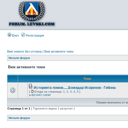
Влез
Регистрация
Виж темите без отговор
|
Виж активните теми
Начало форум
Виж активните теми
Теми
Историята помни......Божидар Искренов - Гибона
[
Отиди на страница:
1
,
2
,
3
,
4
,
5
]
в
ВЕЧНО СИНИ
Покажи мненията от м
Страница
1
от
1
[ Търсенето върна 1 резултат ]
Начало форум