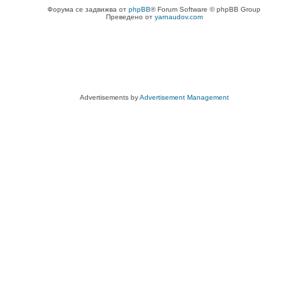
Форума се задвижва от
phpBB
® Forum Software © phpBB Group
Преведено от
yarnaudov.com
Advertisements by
Advertisement Management