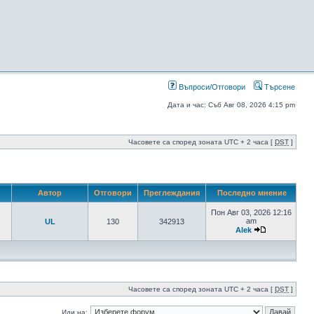
Въпроси/Отговори
Търсене
Дата и час: Съб Авг 08, 2026 4:15 pm
Часовете са според зоната UTC + 2 часа [
DST
]
Автор
Отговори
Преглеждания
Последно мнение
Пон Авг 03, 2026 12:16
am
UL
130
342913
Alek
Часовете са според зоната UTC + 2 часа [
DST
]
Иди на: