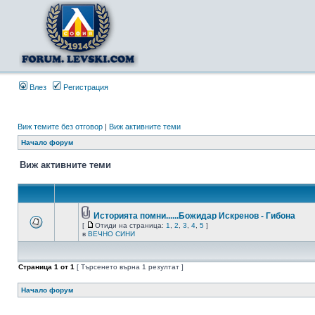
Влез
Регистрация
Виж темите без отговор
|
Виж активните теми
Начало форум
Виж активните теми
Историята помни......Божидар Искренов - Гибона
[
Отиди на страница:
1
,
2
,
3
,
4
,
5
]
в
ВЕЧНО СИНИ
Страница
1
от
1
[ Търсенето върна 1 резултат ]
Начало форум