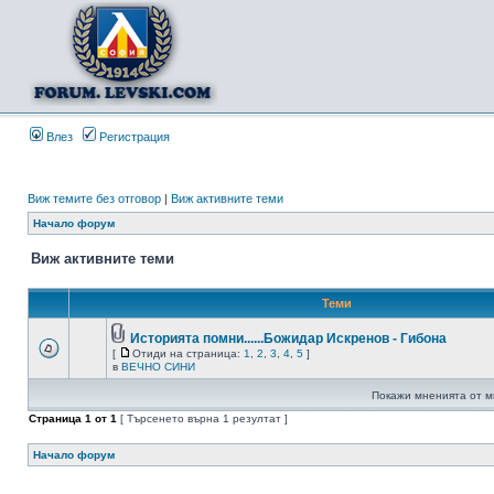
Влез
Регистрация
Виж темите без отговор
|
Виж активните теми
Начало форум
Виж активните теми
Теми
Историята помни......Божидар Искренов - Гибона
[
Отиди на страница:
1
,
2
,
3
,
4
,
5
]
в
ВЕЧНО СИНИ
Покажи мненията от м
Страница
1
от
1
[ Търсенето върна 1 резултат ]
Начало форум