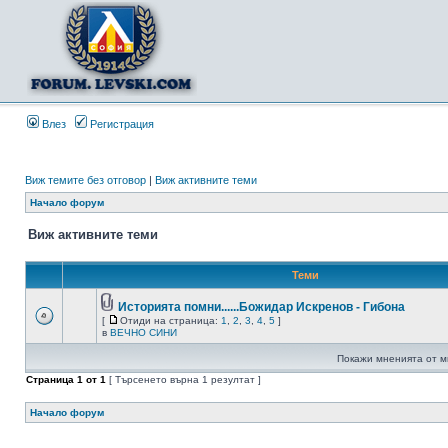
Влез
Регистрация
Виж темите без отговор
|
Виж активните теми
Начало форум
Виж активните теми
Теми
Историята помни......Божидар Искренов - Гибона
[
Отиди на страница:
1
,
2
,
3
,
4
,
5
]
в
ВЕЧНО СИНИ
Покажи мненията от м
Страница
1
от
1
[ Търсенето върна 1 резултат ]
Начало форум