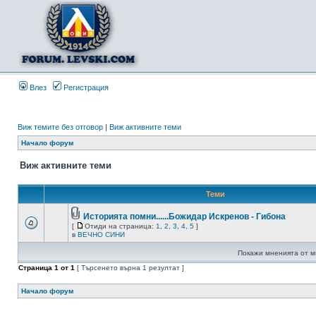
Влез
Регистрация
Виж темите без отговор
|
Виж активните теми
Начало форум
Виж активните теми
Теми
Историята помни......Божидар Искренов - Гибона
[
Отиди на страница:
1
,
2
,
3
,
4
,
5
]
в
ВЕЧНО СИНИ
Покажи мненията от м
Страница
1
от
1
[ Търсенето върна 1 резултат ]
Начало форум