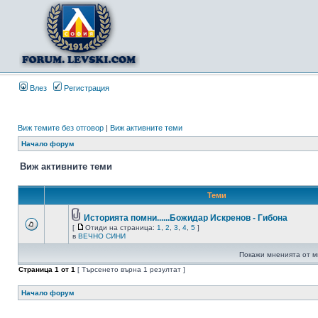
Влез
Регистрация
Виж темите без отговор
|
Виж активните теми
Начало форум
Виж активните теми
Теми
Историята помни......Божидар Искренов - Гибона
[
Отиди на страница:
1
,
2
,
3
,
4
,
5
]
в
ВЕЧНО СИНИ
Покажи мненията от м
Страница
1
от
1
[ Търсенето върна 1 резултат ]
Начало форум