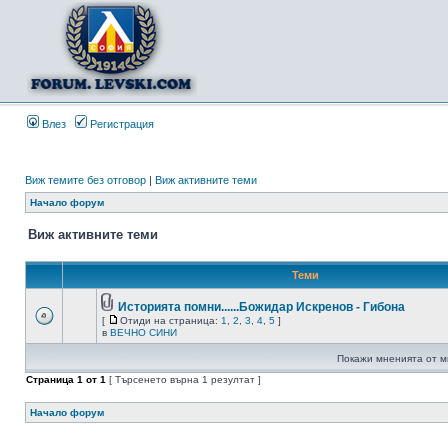
Влез
Регистрация
Виж темите без отговор
|
Виж активните теми
Начало форум
Виж активните теми
Теми
Историята помни......Божидар Искренов - Гибона
[
Отиди на страница:
1
,
2
,
3
,
4
,
5
]
в
ВЕЧНО СИНИ
Покажи мненията от м
Страница
1
от
1
[ Търсенето върна 1 резултат ]
Начало форум