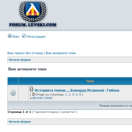
Влез
Регистрация
Виж темите без отговор
|
Виж активните теми
Начало форум
Виж активните теми
Теми
Историята помни......Божидар Искренов - Гибона
[
Отиди на страница:
1
,
2
,
3
,
4
,
5
]
в
ВЕЧНО СИНИ
Покажи мненията от м
Страница
1
от
1
[ Търсенето върна 1 резултат ]
Начало форум