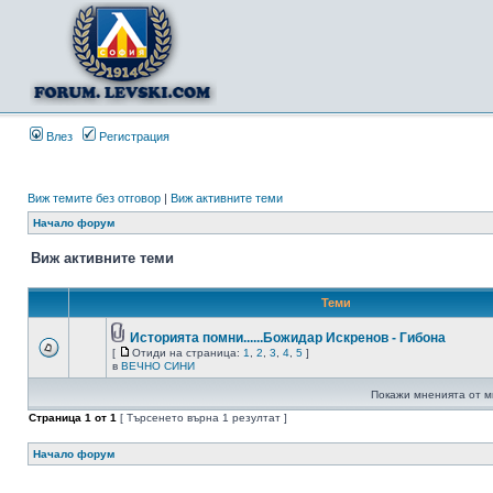
Влез
Регистрация
Виж темите без отговор
|
Виж активните теми
Начало форум
Виж активните теми
Теми
Историята помни......Божидар Искренов - Гибона
[
Отиди на страница:
1
,
2
,
3
,
4
,
5
]
в
ВЕЧНО СИНИ
Покажи мненията от м
Страница
1
от
1
[ Търсенето върна 1 резултат ]
Начало форум