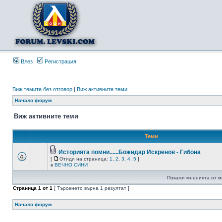
Влез
Регистрация
Виж темите без отговор
|
Виж активните теми
Начало форум
Виж активните теми
Теми
Историята помни......Божидар Искренов - Гибона
[
Отиди на страница:
1
,
2
,
3
,
4
,
5
]
в
ВЕЧНО СИНИ
Покажи мненията от м
Страница
1
от
1
[ Търсенето върна 1 резултат ]
Начало форум