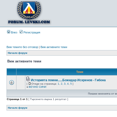
Влез
Регистрация
Виж темите без отговор
|
Виж активните теми
Начало форум
Виж активните теми
Теми
Историята помни......Божидар Искренов - Гибона
[
Отиди на страница:
1
,
2
,
3
,
4
,
5
]
в
ВЕЧНО СИНИ
Покажи мненията от м
Страница
1
от
1
[ Търсенето върна 1 резултат ]
Начало форум