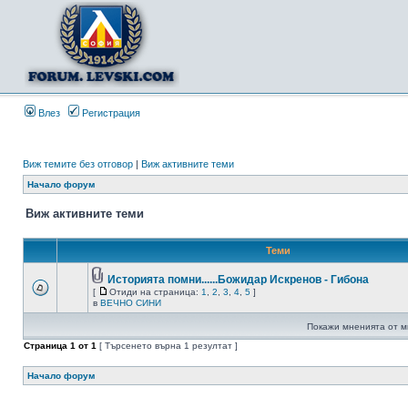
Влез
Регистрация
Виж темите без отговор
|
Виж активните теми
Начало форум
Виж активните теми
Теми
Историята помни......Божидар Искренов - Гибона
[
Отиди на страница:
1
,
2
,
3
,
4
,
5
]
в
ВЕЧНО СИНИ
Покажи мненията от м
Страница
1
от
1
[ Търсенето върна 1 резултат ]
Начало форум