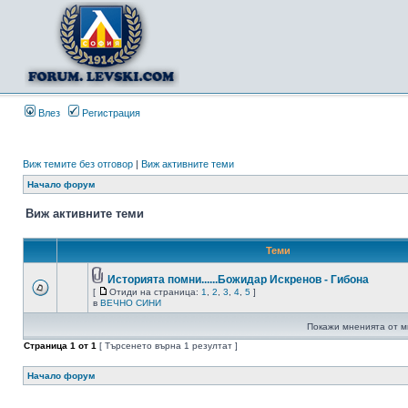
Влез
Регистрация
Виж темите без отговор
|
Виж активните теми
Начало форум
Виж активните теми
Теми
Историята помни......Божидар Искренов - Гибона
[
Отиди на страница:
1
,
2
,
3
,
4
,
5
]
в
ВЕЧНО СИНИ
Покажи мненията от м
Страница
1
от
1
[ Търсенето върна 1 резултат ]
Начало форум