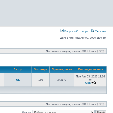
Въпроси/Отговори
Търсене
Дата и час: Нед Авг 09, 2026 1:36 pm
Часовете са според зоната UTC + 2 часа [
DST
]
Автор
Отговори
Преглеждания
Последно мнение
Пон Авг 03, 2026 12:16
am
UL
130
343172
Alek
Часовете са според зоната UTC + 2 часа [
DST
]
Иди на: