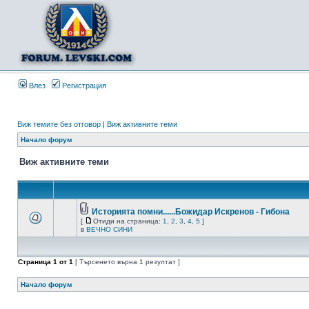
Влез
Регистрация
Виж темите без отговор
|
Виж активните теми
Начало форум
Виж активните теми
Историята помни......Божидар Искренов - Гибона
[
Отиди на страница:
1
,
2
,
3
,
4
,
5
]
в
ВЕЧНО СИНИ
Страница
1
от
1
[ Търсенето върна 1 резултат ]
Начало форум