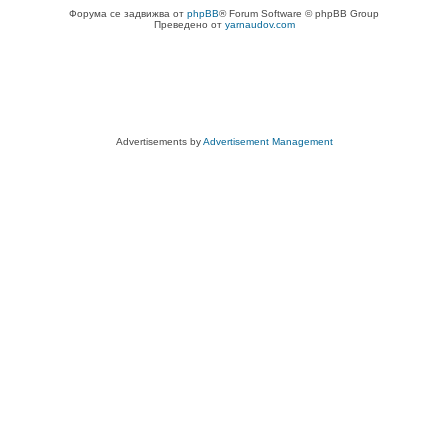
Форума се задвижва от
phpBB
® Forum Software © phpBB Group
Преведено от
yarnaudov.com
Advertisements by
Advertisement Management