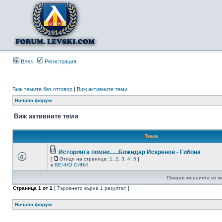
Влез
Регистрация
Виж темите без отговор
|
Виж активните теми
Начало форум
Виж активните теми
Теми
Историята помни......Божидар Искренов - Гибона
[
Отиди на страница:
1
,
2
,
3
,
4
,
5
]
в
ВЕЧНО СИНИ
Покажи мненията от м
Страница
1
от
1
[ Търсенето върна 1 резултат ]
Начало форум