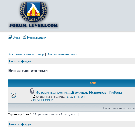
Влез
Регистрация
Виж темите без отговор
|
Виж активните теми
Начало форум
Виж активните теми
Теми
Историята помни......Божидар Искренов - Гибона
[
Отиди на страница:
1
,
2
,
3
,
4
,
5
]
в
ВЕЧНО СИНИ
Покажи мненията от м
Страница
1
от
1
[ Търсенето върна 1 резултат ]
Начало форум