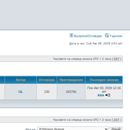
Въпроси/Отговори
Търсене
Дата и час: Съб Авг 08, 2026 3:01 am
Часовете са според зоната UTC + 2 часа [
DST
]
Автор
Отговори
Преглеждания
Последно мнение
Пон Авг 03, 2026 12:16
am
UL
130
342766
Alek
Часовете са според зоната UTC + 2 часа [
DST
]
Иди на: