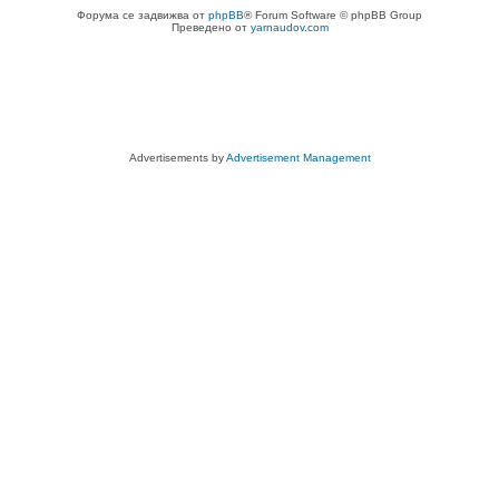
Форума се задвижва от
phpBB
® Forum Software © phpBB Group
Преведено от
yarnaudov.com
Advertisements by
Advertisement Management