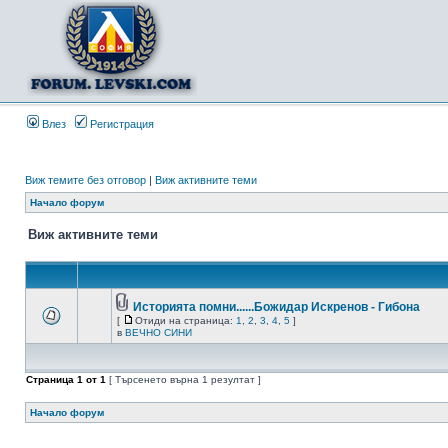
Влез
Регистрация
Виж темите без отговор
|
Виж активните теми
Начало форум
Виж активните теми
Историята помни......Божидар Искренов - Гибона
[
Отиди на страница:
1
,
2
,
3
,
4
,
5
]
в
ВЕЧНО СИНИ
Страница
1
от
1
[ Търсенето върна 1 резултат ]
Начало форум