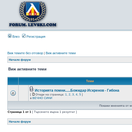
Влез
Регистрация
Виж темите без отговор
|
Виж активните теми
Начало форум
Виж активните теми
Теми
Историята помни......Божидар Искренов - Гибона
[
Отиди на страница:
1
,
2
,
3
,
4
,
5
]
в
ВЕЧНО СИНИ
Покажи мненията от м
Страница
1
от
1
[ Търсенето върна 1 резултат ]
Начало форум