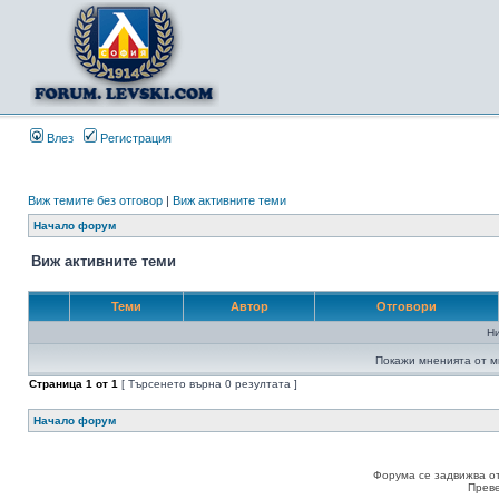
Влез
Регистрация
Виж темите без отговор
|
Виж активните теми
Начало форум
Виж активните теми
Теми
Автор
Отговори
Н
Покажи мненията от м
Страница
1
от
1
[ Търсенето върна 0 резултата ]
Начало форум
Форума се задвижва о
Прев