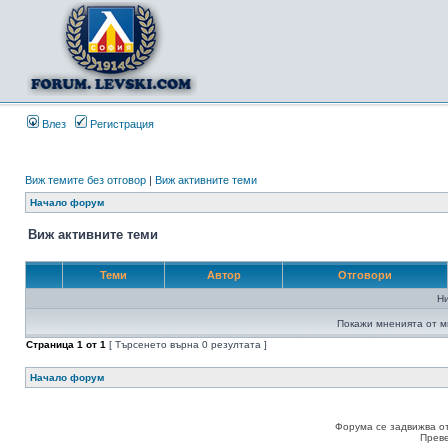
Влез
Регистрация
Виж темите без отговор
|
Виж активните теми
Начало форум
Виж активните теми
Теми
Автор
Отговори
Н
Покажи мненията от м
Страница
1
от
1
[ Търсенето върна 0 резултата ]
Начало форум
Форума се задвижва о
Прев