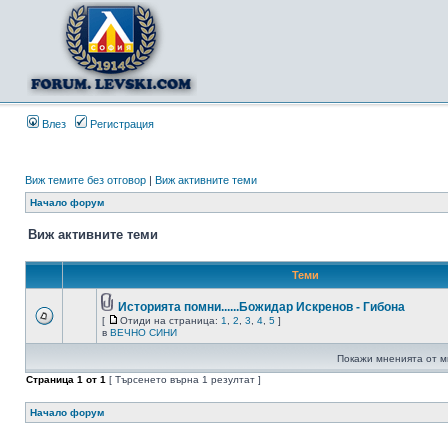
Влез
Регистрация
Виж темите без отговор
|
Виж активните теми
Начало форум
Виж активните теми
Теми
Историята помни......Божидар Искренов - Гибона
[
Отиди на страница:
1
,
2
,
3
,
4
,
5
]
в
ВЕЧНО СИНИ
Покажи мненията от м
Страница
1
от
1
[ Търсенето върна 1 резултат ]
Начало форум