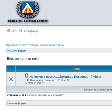
Влез
Регистрация
Виж темите без отговор
|
Виж активните теми
Начало форум
Виж активните теми
Теми
Историята помни......Божидар Искренов - Гибона
[
Отиди на страница:
1
,
2
,
3
,
4
,
5
]
в
ВЕЧНО СИНИ
Покажи мненията от м
Страница
1
от
1
[ Търсенето върна 1 резултат ]
Начало форум