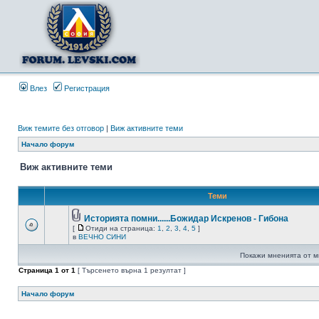
Влез
Регистрация
Виж темите без отговор
|
Виж активните теми
Начало форум
Виж активните теми
Теми
Историята помни......Божидар Искренов - Гибона
[
Отиди на страница:
1
,
2
,
3
,
4
,
5
]
в
ВЕЧНО СИНИ
Покажи мненията от м
Страница
1
от
1
[ Търсенето върна 1 резултат ]
Начало форум