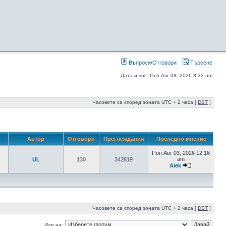
Въпроси/Отговори
Търсене
Дата и час: Съб Авг 08, 2026 8:33 am
Часовете са според зоната UTC + 2 часа [
DST
]
Автор
Отговори
Преглеждания
Последно мнение
Пон Авг 03, 2026 12:16
am
UL
130
342819
Alek
Часовете са според зоната UTC + 2 часа [
DST
]
Иди на: