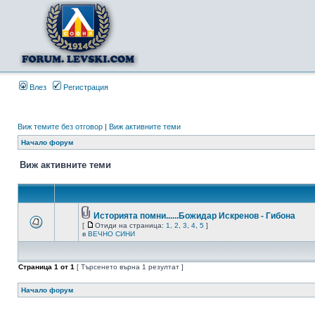
Влез
Регистрация
Виж темите без отговор
|
Виж активните теми
Начало форум
Виж активните теми
Историята помни......Божидар Искренов - Гибона
[
Отиди на страница:
1
,
2
,
3
,
4
,
5
]
в
ВЕЧНО СИНИ
Страница
1
от
1
[ Търсенето върна 1 резултат ]
Начало форум