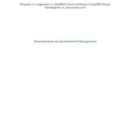
Форума се задвижва от
phpBB
® Forum Software © phpBB Group
Преведено от
yarnaudov.com
Advertisements by
Advertisement Management