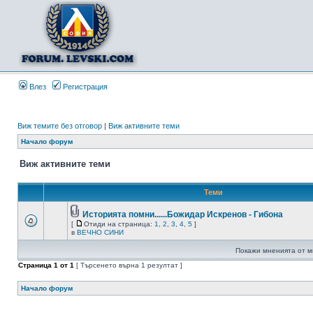
Влез
Регистрация
Виж темите без отговор
|
Виж активните теми
Начало форум
Виж активните теми
Теми
Историята помни......Божидар Искренов - Гибона
[
Отиди на страница:
1
,
2
,
3
,
4
,
5
]
в
ВЕЧНО СИНИ
Покажи мненията от м
Страница
1
от
1
[ Търсенето върна 1 резултат ]
Начало форум