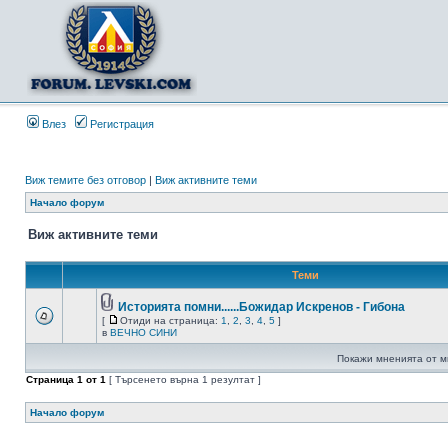
Влез
Регистрация
Виж темите без отговор
|
Виж активните теми
Начало форум
Виж активните теми
Теми
Историята помни......Божидар Искренов - Гибона
[
Отиди на страница:
1
,
2
,
3
,
4
,
5
]
в
ВЕЧНО СИНИ
Покажи мненията от м
Страница
1
от
1
[ Търсенето върна 1 резултат ]
Начало форум