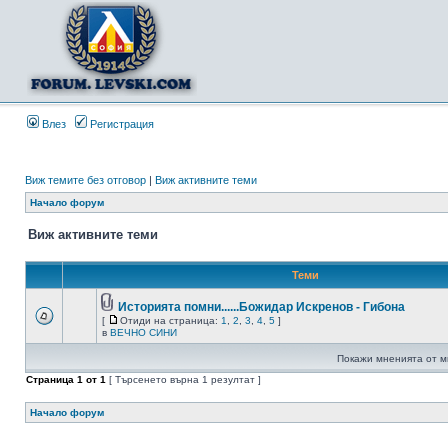
Влез
Регистрация
Виж темите без отговор
|
Виж активните теми
Начало форум
Виж активните теми
Теми
Историята помни......Божидар Искренов - Гибона
[
Отиди на страница:
1
,
2
,
3
,
4
,
5
]
в
ВЕЧНО СИНИ
Покажи мненията от м
Страница
1
от
1
[ Търсенето върна 1 резултат ]
Начало форум